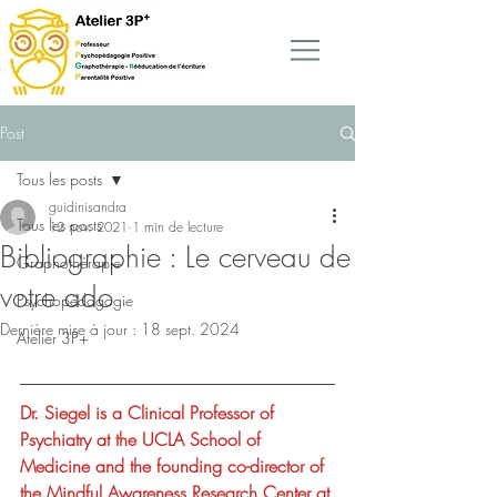
Post
Tous les posts
guidinisandra
Tous les posts
12 nov. 2021
1 min de lecture
Bibliographie : Le cerveau de
Graphothérapie
votre ado
Psychopédagogie
Dernière mise à jour :
18 sept. 2024
Atelier 3P+
Dr. Siegel is a Clinical Professor of 
Psychiatry at the UCLA School of 
Medicine and the founding co-director of 
the Mindful Awareness Research Center at 