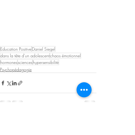
Education Positive
Daniel Siegel
dans la tête d'un adolescent
chaos émotionnel
hormones
sciences
hypersensibilité
Psychopédagogie
Posts récents
Voir tout