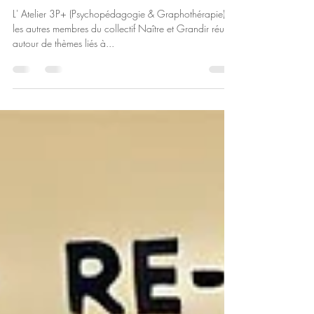
rue Armand Barbès, 87100
Limoges, France (ancienne caserne
Marceau)
L' Atelier 3P+ (Psychopédagogie & Graphothérapie) et
les autres membres du collectif Naître et Grandir réunis
autour de thèmes liés à...