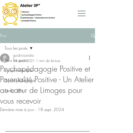
Post
Tous les posts
guidinisandra
Tous les posts
13 août 2021
1 min de lecture
Psychopédagogie Positive et
Graphothérapie
Parentalité Positive - Un Atelier
Psychopédagogie
au cœur de Limoges pour
Atelier 3P+
vous recevoir
Dernière mise à jour :
18 sept. 2024